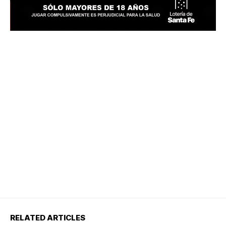
RELATED ARTICLES