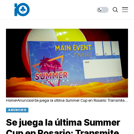
Home
Anuncios
Se juega la última Summer Cup en Rosario: Transmite
Poker10
ANUNCIOS
Se juega la última Summer
Cup en Rosario: Transmite