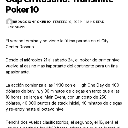
Poker10
REDACCIÓN POKER10
FEBRERO 19, 2024
1 MINS READ
696 VIEWS
El verano termina y se viene la última parada en el City
Center Rosario.
Desde el miércoles 21 al sábado 24, el poker de primer nivel
vuelve al casino mas importante del continente para un final
apasionante.
La acción comienza a las 14:30 con el High One Day de 400
dólares de buy in, y 30 minutos de ciegas en tanto que a las
18 horas, se larga el Main Event, con un costo de 250
dólares, 40,000 puntos de stack inicial, 40 minutos de ciegas
y re-entry hasta el octavo nivel.
Tendrá dos vuelos clasificatorios, el segundo, el 1B, será el