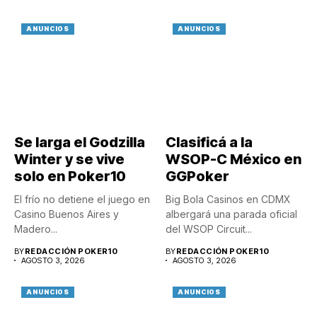
ANUNCIOS
ANUNCIOS
Se larga el Godzilla
Clasificá a la
Winter y se vive
WSOP-C México en
solo en Poker10
GGPoker
El frío no detiene el juego en
Big Bola Casinos en CDMX
Casino Buenos Aires y
albergará una parada oficial
Madero...
del WSOP Circuit...
BY
REDACCIÓN POKER10
BY
REDACCIÓN POKER10
AGOSTO 3, 2026
AGOSTO 3, 2026
ANUNCIOS
ANUNCIOS