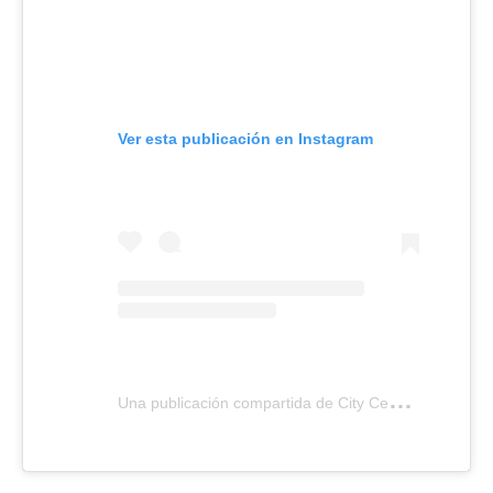
Ver esta publicación en Instagram
U
na publicación compartida de City Center Poker (@citycenterpoker)