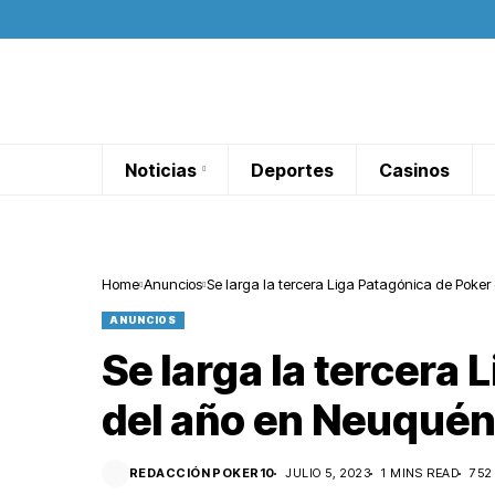
Noticias
Deportes
Casinos
Home
Anuncios
Se larga la tercera Liga Patagónica de Poke
ANUNCIOS
Se larga la tercera
del año en Neuqué
REDACCIÓN POKER10
JULIO 5, 2023
1 MINS READ
752