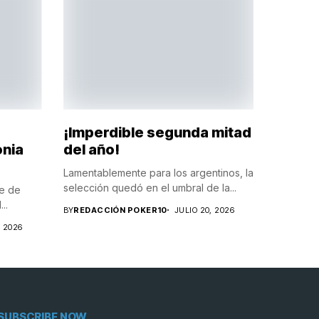
¡Imperdible segunda mitad
onia
del año!
Lamentablemente para los argentinos, la
selección quedó en el umbral de la...
te de
..
BY
REDACCIÓN POKER10
JULIO 20, 2026
, 2026
SUBSCRIBE NOW