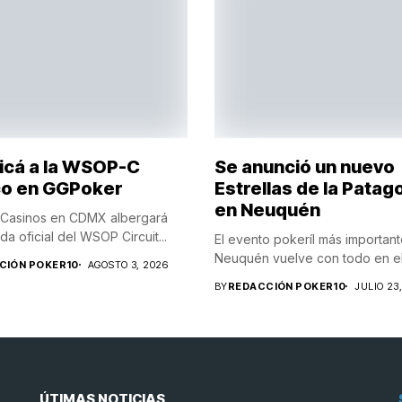
ficá a la WSOP-C
Se anunció un nuevo
o en GGPoker
Estrellas de la Patag
en Neuquén
 Casinos en CDMX albergará
a oficial del WSOP Circuit...
El evento pokeríl más importan
Neuquén vuelve con todo en el.
CIÓN POKER10
AGOSTO 3, 2026
BY
REDACCIÓN POKER10
JULIO 23
ÚTIMAS NOTICIAS