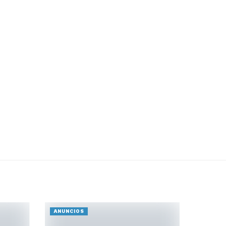
ANUNCIOS