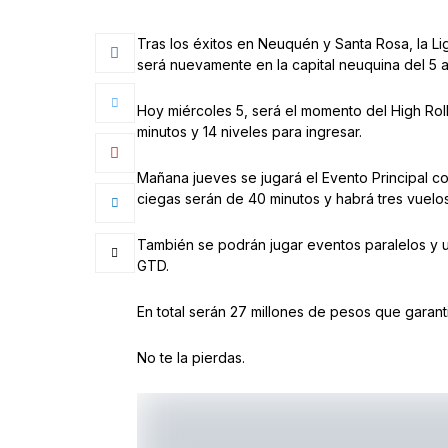
Tras los éxitos en Neuquén y Santa Rosa, la L
será nuevamente en la capital neuquina del 5 a
Hoy miércoles 5, será el momento del High Rol
minutos y 14 niveles para ingresar.
Mañana jueves se jugará el Evento Principal co
ciegas serán de 40 minutos y habrá tres vuelos
También se podrán jugar eventos paralelos y 
GTD.
En total serán 27 millones de pesos que garan
No te la pierdas.