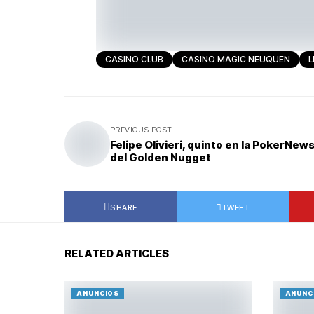
CASINO CLUB
CASINO MAGIC NEUQUEN
L
PREVIOUS POST
Felipe Olivieri, quinto en la PokerNew
del Golden Nugget
SHARE
TWEET
RELATED ARTICLES
ANUNCIOS
ANUNC