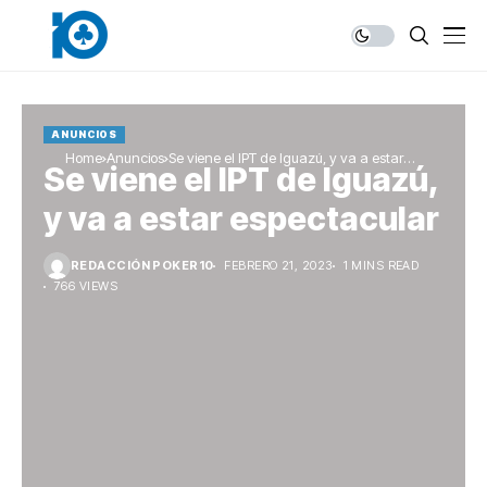
ANUNCIOS
Home
Anuncios
Se viene el IPT de Iguazú, y va a estar
Se viene el IPT de Iguazú,
espectacular
y va a estar espectacular
REDACCIÓN POKER10
FEBRERO 21, 2023
1 MINS READ
766 VIEWS