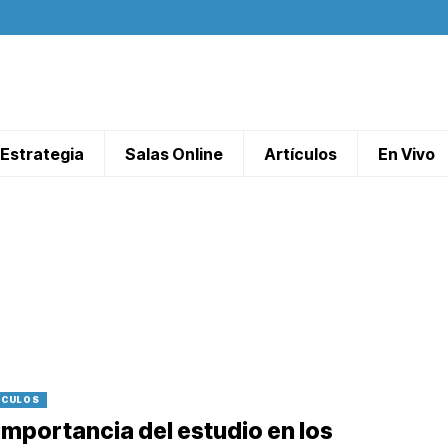
Estrategia
Salas Online
Artículos
En Vivo
ÍCULOS
importancia del estudio en los