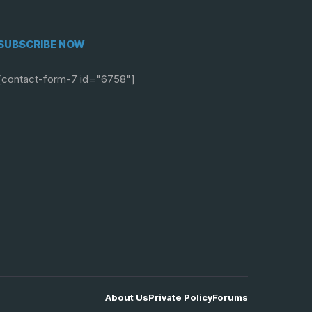
SUBSCRIBE NOW
[contact-form-7 id="6758"]
About Us
Private Policy
Forums