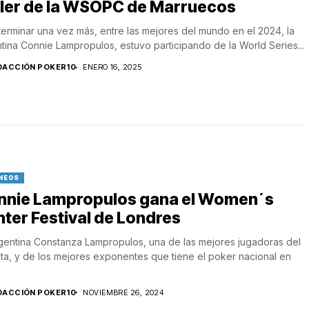
ller de la WSOPC de Marruecos
terminar una vez más, entre las mejores del mundo en el 2024, la
tina Connie Lampropulos, estuvo participando de la World Series...
DACCIÓN POKER10
ENERO 16, 2025
NEOS
nnie Lampropulos gana el Women´s
ter Festival de Londres
gentina Constanza Lampropulos, una de las mejores jugadoras del
ta, y de los mejores exponentes que tiene el poker nacional en
DACCIÓN POKER10
NOVIEMBRE 26, 2024