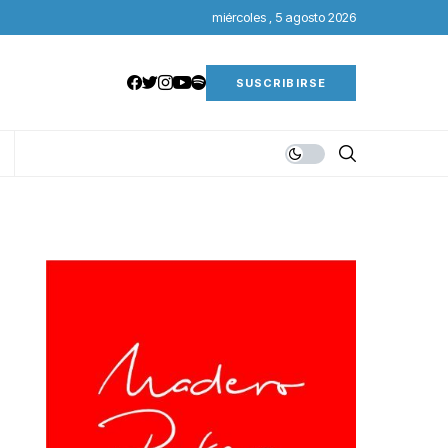
miércoles , 5 agosto 2026
SUSCRIBIRSE