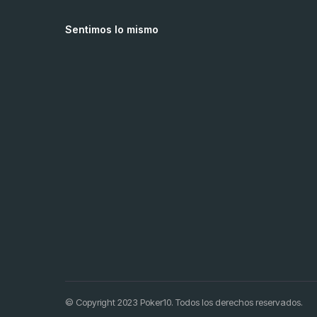
Sentimos lo mismo
© Copyright 2023 Poker10. Todos los derechos reservados.