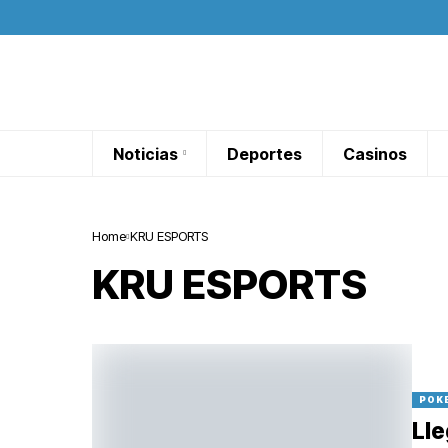
Noticias
Deportes
Casinos
Home
KRU ESPORTS
KRU ESPORTS
POKE
Lle