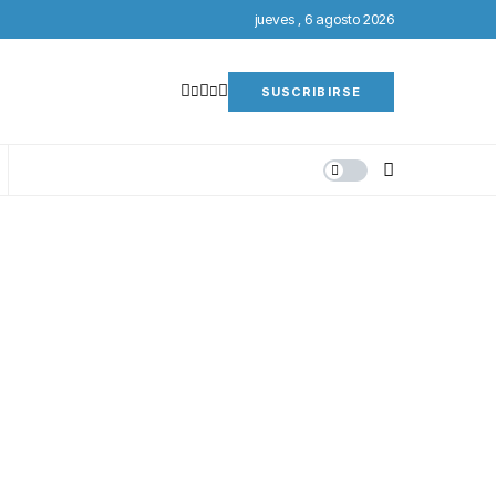
jueves , 6 agosto 2026
SUSCRIBIRSE