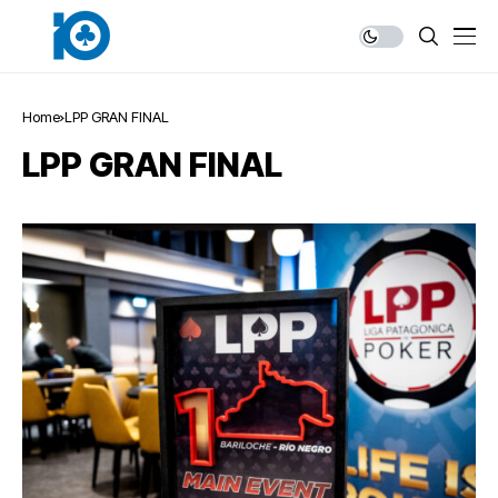
Home
LPP GRAN FINAL
LPP GRAN FINAL