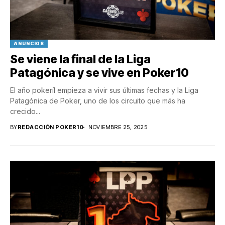
ANUNCIOS
Se viene la final de la Liga
Patagónica y se vive en Poker10
El año pokeríl empieza a vivir sus últimas fechas y la Liga
Patagónica de Poker, uno de los circuito que más ha
crecido...
BY
REDACCIÓN POKER10
NOVIEMBRE 25, 2025