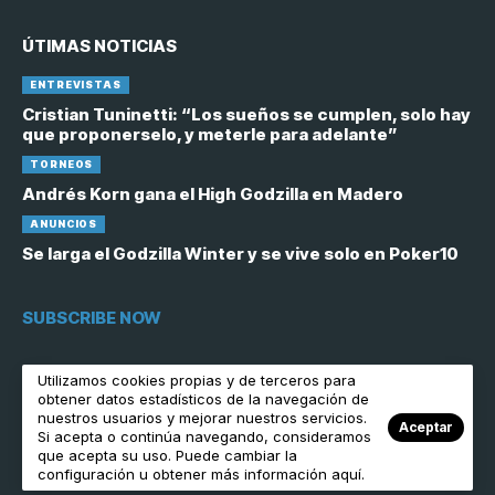
ÚTIMAS NOTICIAS
ENTREVISTAS
Cristian Tuninetti: “Los sueños se cumplen, solo hay
que proponerselo, y meterle para adelante”
TORNEOS
Andrés Korn gana el High Godzilla en Madero
ANUNCIOS
Se larga el Godzilla Winter y se vive solo en Poker10
SUBSCRIBE NOW
[contact-form-7 id="6758"]
Utilizamos cookies propias y de terceros para
obtener datos estadísticos de la navegación de
nuestros usuarios y mejorar nuestros servicios.
Aceptar
Si acepta o continúa navegando, consideramos
que acepta su uso. Puede cambiar la
© Copyright 2023 Poker10. Todos los derechos reservados.
configuración u obtener más información aquí.
About Us
Private Policy
Forums