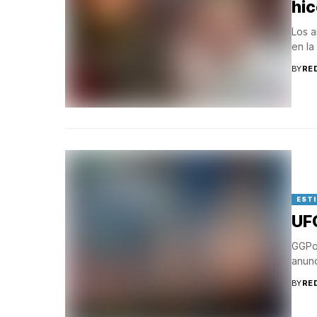
hic
Los a
en la
BY
RE
ESTI
UFC
GGPok
anunc
BY
RE