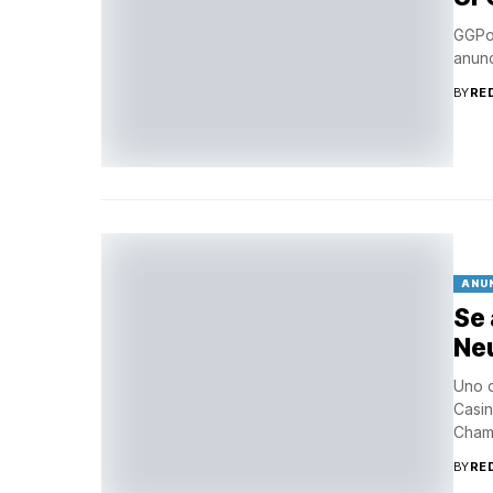
GGPok
anunc
BY
RE
ANU
Se 
Ne
Uno d
Casin
Champ
BY
RE