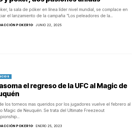
er, la sala de póker en línea líder nivel mundial, se complace en
iar el lanzamiento de la campaña “Los peleadores de la...
DACCIÓN POKER10
JUNIO 22, 2025
NCIOS
asoma el regreso de la UFC al Magic de
uquén
e los torneos mas queridos por los jugadores vuelve el febrero al
o Magic de Neuquén. Se trata del Ultimate Freezeout
ionship...
DACCIÓN POKER10
ENERO 25, 2023