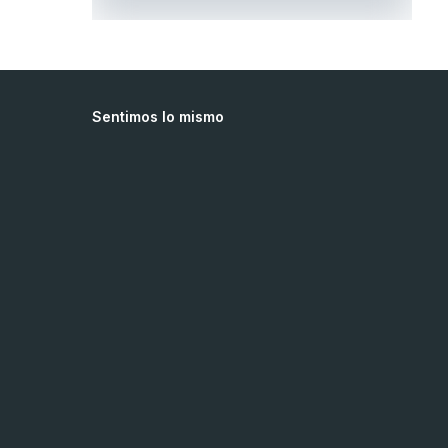
Sentimos lo mismo