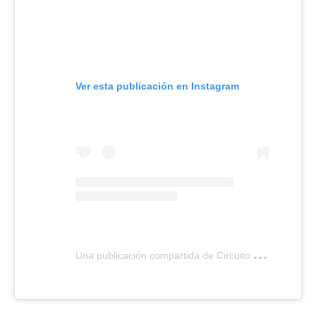
Ver esta publicación en Instagram
U
na publicación compartida de Circuito Argentino de Poker (@circuitoargentinodepoker)