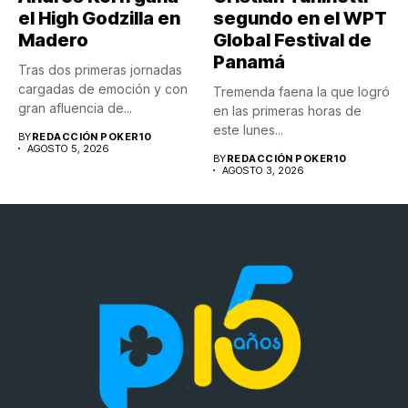
el High Godzilla en
segundo en el WPT
Madero
Global Festival de
Panamá
Tras dos primeras jornadas
cargadas de emoción y con
Tremenda faena la que logró
gran afluencia de...
en las primeras horas de
este lunes...
BY
REDACCIÓN POKER10
AGOSTO 5, 2026
BY
REDACCIÓN POKER10
AGOSTO 3, 2026