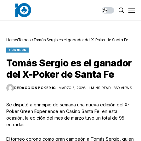
Home
Torneos
Tomás Sergio es el ganador del X-Poker de Santa Fe
TORNEOS
Tomás Sergio es el ganador
del X-Poker de Santa Fe
REDACCIÓN POKER10
MARZO 5, 2026
1 MINS READ
369 VIEWS
Se disputó a principio de semana una nueva edición del X-
Poker Green Experience en Casino Santa Fe, en esta
ocasión, la edición del mes de marzo tuvo un total de 95
entradas.
El torneo coronó como gran campeón a Tomás Sergio, quien