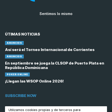
Sentimos lo mismo
ÚTIMAS NOTICIAS
ANUNCIOS
Así será el Torneo Internacional de Corrientes
ANUNCIOS
En septiembre se juega la CLSOP de Puerto Plata en
República Dominicana
POKER ONLINE
¡Llegan las WSOP Online 2026!
SUBSCRIBE NOW
[contact-form-7 id="6758"]
Utilizamos cookies propias y de terceros para