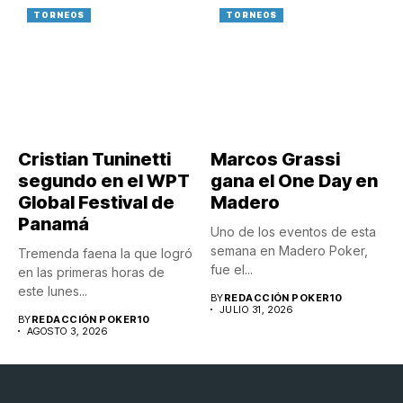
TORNEOS
TORNEOS
Cristian Tuninetti
Marcos Grassi
segundo en el WPT
gana el One Day en
Global Festival de
Madero
Panamá
Uno de los eventos de esta
semana en Madero Poker,
Tremenda faena la que logró
fue el...
en las primeras horas de
este lunes...
BY
REDACCIÓN POKER10
JULIO 31, 2026
BY
REDACCIÓN POKER10
AGOSTO 3, 2026