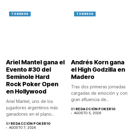
TORNEOS
TORNEOS
Ariel Mantel gana el
Andrés Korn gana
Evento #30 del
el High Godzilla en
Seminole Hard
Madero
Rock Poker Open
Tras dos primeras jornadas
en Hollywood
cargadas de emoción y con
gran afluencia de...
Ariel Mantel, uno de los
jugadores argentinos más
BY
REDACCIÓN POKER10
AGOSTO 5, 2026
ganadores en el plano...
BY
REDACCIÓN POKER10
AGOSTO 7, 2026