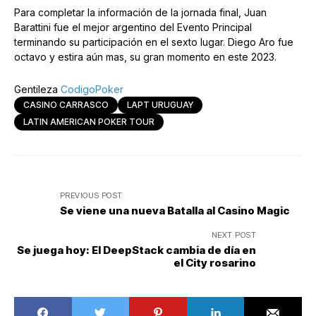
Para completar la información de la jornada final, Juan
Barattini fue el mejor argentino del Evento Principal
terminando su participación en el sexto lugar. Diego Aro fue
octavo y estira aún mas, su gran momento en este 2023.
Gentileza
CodigoPoker
CASINO CARRASCO
LAPT URUGUAY
LATIN AMERICAN POKER TOUR
PREVIOUS POST
Se viene una nueva Batalla al Casino Magic
NEXT POST
Se juega hoy: El DeepStack cambia de día en
el City rosarino