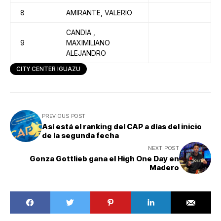
8
AMIRANTE, VALERIO
CANDIA ,
9
MAXIMILIANO
ALEJANDRO
CITY CENTER IGUAZU
PREVIOUS POST
Así está el ranking del CAP a días del inicio
de la segunda fecha
NEXT POST
Gonza Gottlieb gana el High One Day en
Madero