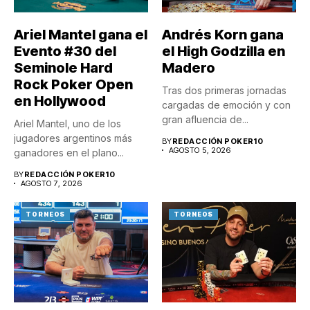
Ariel Mantel gana el
Andrés Korn gana
Evento #30 del
el High Godzilla en
Seminole Hard
Madero
Rock Poker Open
Tras dos primeras jornadas
en Hollywood
cargadas de emoción y con
gran afluencia de...
Ariel Mantel, uno de los
jugadores argentinos más
BY
REDACCIÓN POKER10
AGOSTO 5, 2026
ganadores en el plano...
BY
REDACCIÓN POKER10
AGOSTO 7, 2026
TORNEOS
TORNEOS