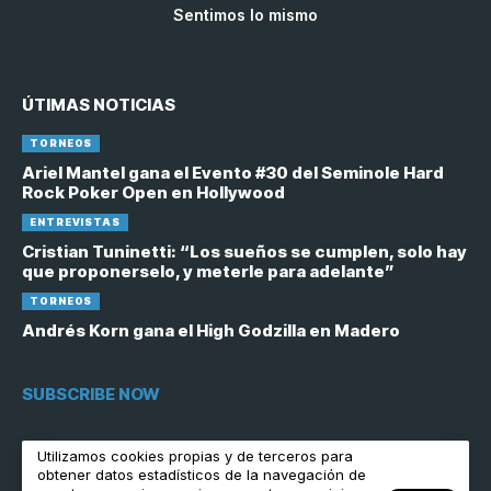
Sentimos lo mismo
ÚTIMAS NOTICIAS
TORNEOS
Ariel Mantel gana el Evento #30 del Seminole Hard
Rock Poker Open en Hollywood
ENTREVISTAS
Cristian Tuninetti: “Los sueños se cumplen, solo hay
que proponerselo, y meterle para adelante”
TORNEOS
Andrés Korn gana el High Godzilla en Madero
SUBSCRIBE NOW
[contact-form-7 id="6758"]
Utilizamos cookies propias y de terceros para
obtener datos estadísticos de la navegación de