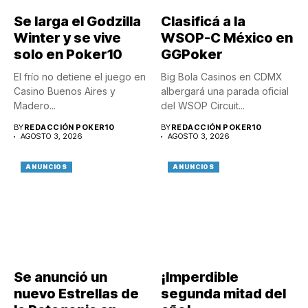
Se larga el Godzilla
Clasificá a la
Winter y se vive
WSOP-C México en
solo en Poker10
GGPoker
El frío no detiene el juego en
Big Bola Casinos en CDMX
Casino Buenos Aires y
albergará una parada oficial
Madero...
del WSOP Circuit...
BY
REDACCIÓN POKER10
BY
REDACCIÓN POKER10
AGOSTO 3, 2026
AGOSTO 3, 2026
ANUNCIOS
ANUNCIOS
Se anunció un
¡Imperdible
nuevo Estrellas de
segunda mitad del