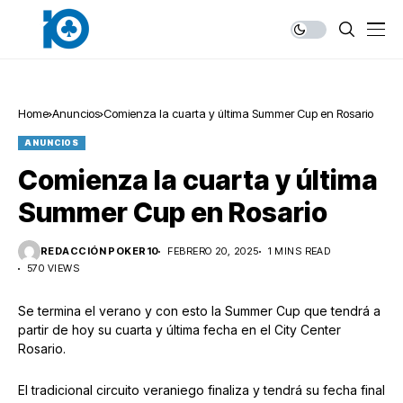
Home
Anuncios
Comienza la cuarta y última Summer Cup en Rosario
ANUNCIOS
Comienza la cuarta y última
Summer Cup en Rosario
REDACCIÓN POKER10
FEBRERO 20, 2025
1 MINS READ
570 VIEWS
Se termina el verano y con esto la Summer Cup que tendrá a
partir de hoy su cuarta y última fecha en el City Center
Rosario.
El tradicional circuito veraniego finaliza y tendrá su fecha final