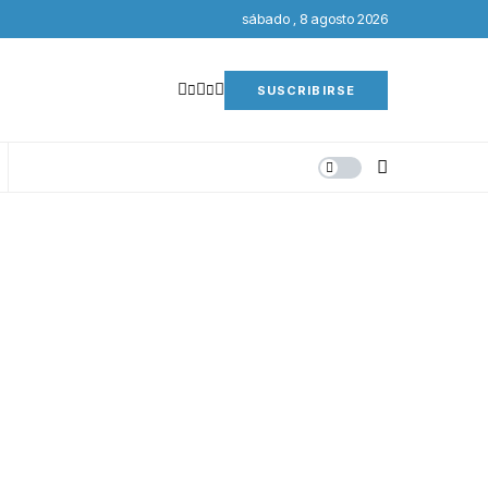
sábado , 8 agosto 2026
SUSCRIBIRSE