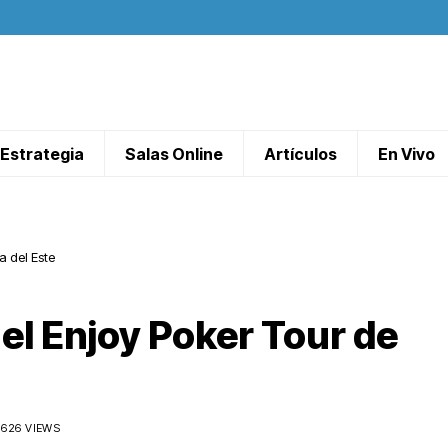
Estrategia
Salas Online
Artículos
En Vivo
a del Este
 el Enjoy Poker Tour de
626 VIEWS