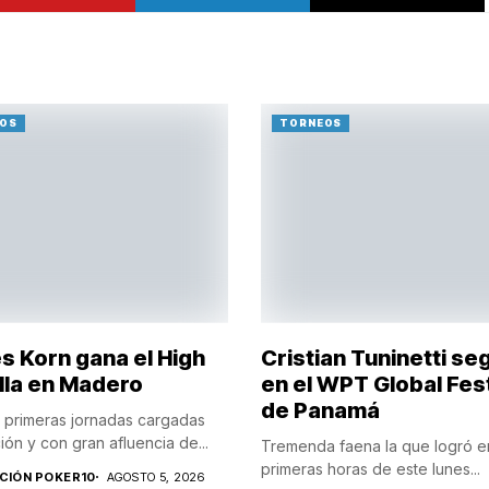
OS
TORNEOS
s Korn gana el High
Cristian Tuninetti s
lla en Madero
en el WPT Global Fest
de Panamá
 primeras jornadas cargadas
ón y con gran afluencia de...
Tremenda faena la que logró e
primeras horas de este lunes...
CIÓN POKER10
AGOSTO 5, 2026