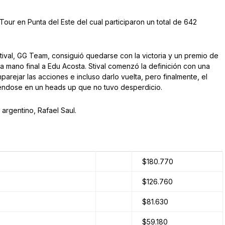
our en Punta del Este del cual participaron un total de 642
 Stival, GG Team, consiguió quedarse con la victoria y un premio de
 mano final a Edu Acosta. Stival comenzó la definición con una
parejar las acciones e incluso darlo vuelta, pero finalmente, el
éndose en un heads up que no tuvo desperdicio.
 argentino, Rafael Saul.
$180.770
$126.760
$81.630
$59.180