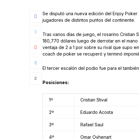
Se disputó una nueva edición del Enjoy Poker T
jugadores de distintos puntos del continente.
Tras varios días de juego, el rosarino Cristian
180,770 dólares luego de derrotar en el mano a
ventaja de 2 a 1 por sobre su rival que supo em
coach de poker se recuperó y terminó imponi
El tercer escalón del podio fue para el también
Posiciones:
1º
Cristian Stival
2º
Eduardo Acosta
3º
Rafael Saul
4º
Omar Oyhenart