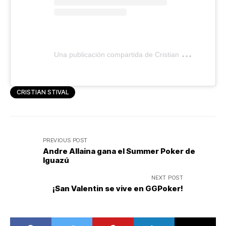
U
na publicación compartida de Cristian Stival (@cris.stival)
CRISTIAN STIVAL
PREVIOUS POST
Andre Allaina gana el Summer Poker de
Iguazú
NEXT POST
¡San Valentin se vive en GGPoker!