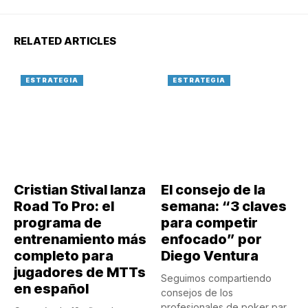
RELATED ARTICLES
ESTRATEGIA
ESTRATEGIA
Cristian Stival lanza
El consejo de la
Road To Pro: el
semana: “3 claves
programa de
para competir
entrenamiento más
enfocado” por
completo para
Diego Ventura
jugadores de MTTs
Seguimos compartiendo
en español
consejos de los
profesionales de poker para