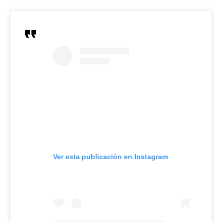
Ver esta publicación en Instagram