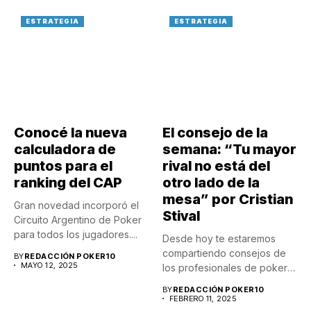
ESTRATEGIA
ESTRATEGIA
Conocé la nueva
El consejo de la
calculadora de
semana: “Tu mayor
puntos para el
rival no está del
ranking del CAP
otro lado de la
mesa” por Cristian
Gran novedad incorporó el
Stival
Circuito Argentino de Poker
para todos los jugadores....
Desde hoy te estaremos
compartiendo consejos de
BY
REDACCIÓN POKER10
MAYO 12, 2025
los profesionales de poker
para...
BY
REDACCIÓN POKER10
FEBRERO 11, 2025