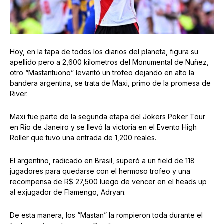
Hoy, en la tapa de todos los diarios del planeta, figura su
apellido pero a 2,600 kilometros del Monumental de Nuñez,
otro “Mastantuono” levantó un trofeo dejando en alto la
bandera argentina, se trata de Maxi, primo de la promesa de
River.
Maxi fue parte de la segunda etapa del Jokers Poker Tour
en Rio de Janeiro y se llevó la victoria en el Evento High
Roller que tuvo una entrada de 1,200 reales.
El argentino, radicado en Brasil, superó a un field de 118
jugadores para quedarse con el hermoso trofeo y una
recompensa de R$ 27,500 luego de vencer en el heads up
al exjugador de Flamengo, Adryan.
De esta manera, los “Mastan” la rompieron toda durante el