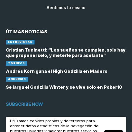
Sentimos lo mismo
ÚTIMAS NOTICIAS
ENTREVISTAS
Cristian Tuninetti: “Los sueños se cumplen, solo hay
que proponerselo, y meterle para adelante”
TORNEOS
Andrés Korn gana el High Godzilla en Madero
ANUNCIOS
Se larga el Godzilla Winter y se vive solo en Poker10
SUBSCRIBE NOW
[contact-form-7 id="6758"]
Utilizamos cookies propias y de terceros para
obtener datos estadísticos de la navegación de
nuestros usuarios y mejorar nuestros servicios.