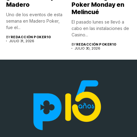
Madero
Poker Monday en
Melincué
Uno de los eventos de esta
semana en Madero Poker,
El pasado lunes se llevó a
fue el...
cabo en las instalaciones de
Casino...
BY
REDACCIÓN POKER10
JULIO 31, 2026
BY
REDACCIÓN POKER10
JULIO 30, 2026