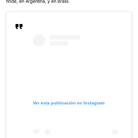
finde, en Argentina, y en Brasil.
Ver esta publicación en Instagram