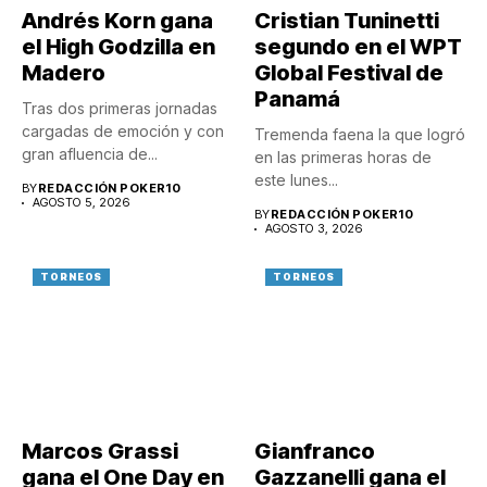
Andrés Korn gana
Cristian Tuninetti
el High Godzilla en
segundo en el WPT
Madero
Global Festival de
Panamá
Tras dos primeras jornadas
cargadas de emoción y con
Tremenda faena la que logró
gran afluencia de...
en las primeras horas de
este lunes...
BY
REDACCIÓN POKER10
AGOSTO 5, 2026
BY
REDACCIÓN POKER10
AGOSTO 3, 2026
TORNEOS
TORNEOS
Marcos Grassi
Gianfranco
gana el One Day en
Gazzanelli gana el