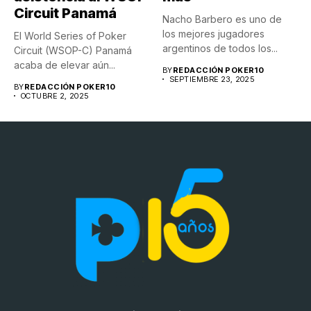
Circuit Panamá
Nacho Barbero es uno de
los mejores jugadores
El World Series of Poker
argentinos de todos los...
Circuit (WSOP-C) Panamá
acaba de elevar aún...
BY
REDACCIÓN POKER10
SEPTIEMBRE 23, 2025
BY
REDACCIÓN POKER10
OCTUBRE 2, 2025