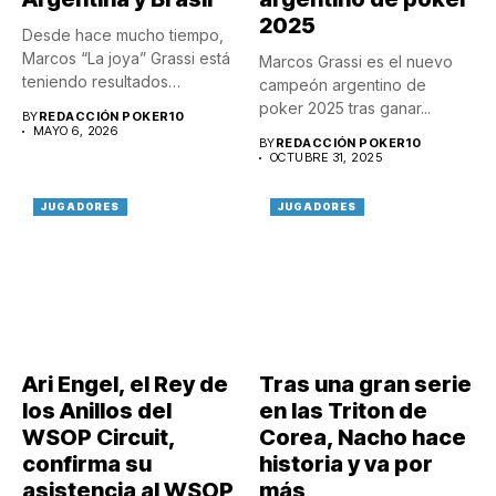
2025
Desde hace mucho tiempo,
Marcos “La joya” Grassi está
Marcos Grassi es el nuevo
teniendo resultados
campeón argentino de
relevantes...
poker 2025 tras ganar...
BY
REDACCIÓN POKER10
MAYO 6, 2026
BY
REDACCIÓN POKER10
OCTUBRE 31, 2025
JUGADORES
JUGADORES
Ari Engel, el Rey de
Tras una gran serie
los Anillos del
en las Triton de
WSOP Circuit,
Corea, Nacho hace
confirma su
historia y va por
asistencia al WSOP
más