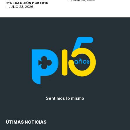
BY
REDACCIÓN POKER10
JULIO 23, 2026
Sentimos lo mismo
ÚTIMAS NOTICIAS