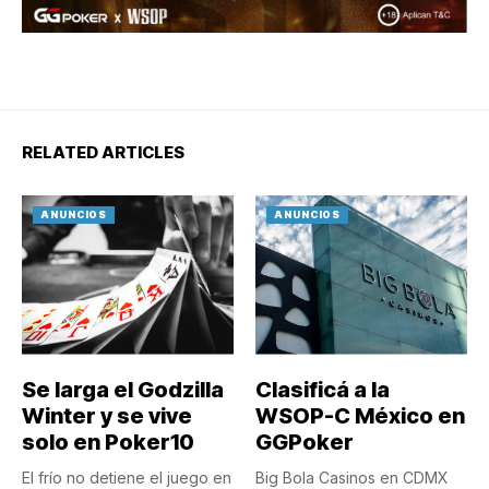
RELATED ARTICLES
ANUNCIOS
ANUNCIOS
Se larga el Godzilla
Clasificá a la
Winter y se vive
WSOP-C México en
solo en Poker10
GGPoker
El frío no detiene el juego en
Big Bola Casinos en CDMX