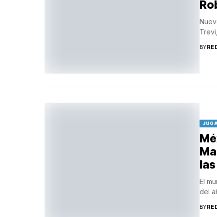
Ro
Nuevo
Trevi
BY
RE
JUG
Mé
Mar
la
El mu
del a
BY
RE