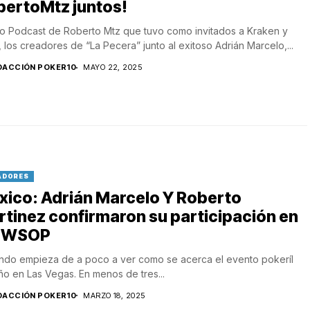
bertoMtz juntos!
 Podcast de Roberto Mtz que tuvo como invitados a Kraken y
, los creadores de “La Pecera” junto al exitoso Adrián Marcelo,...
DACCIÓN POKER10
MAYO 22, 2025
ADORES
xico: Adrián Marcelo Y Roberto
tinez confirmaron su participación en
s WSOP
ndo empieza de a poco a ver como se acerca el evento pokeríl
ño en Las Vegas. En menos de tres...
DACCIÓN POKER10
MARZO 18, 2025