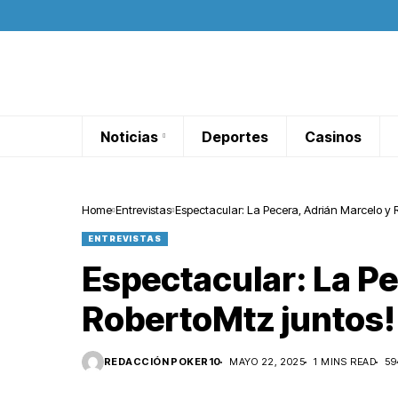
Noticias
Deportes
Casinos
Home
Entrevistas
Espectacular: La Pecera, Adrián Marcelo y 
ENTREVISTAS
Espectacular: La Pe
RobertoMtz juntos!
REDACCIÓN POKER10
MAYO 22, 2025
1 MINS READ
59