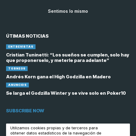
Sentimos lo mismo
ÚTIMAS NOTICIAS
ENTREVISTAS
Cristian Tuninetti: “Los sueños se cumplen, solo hay
que proponerselo, y meterle para adelante”
TORNEOS
Andrés Korn gana el High Godzilla en Madero
ANUNCIOS
Se larga el Godzilla Winter y se vive solo en Poker10
SUBSCRIBE NOW
[contact-form-7 id="6758"]
Utilizamos cookies propias y de terceros para
obtener datos estadísticos de la navegación de