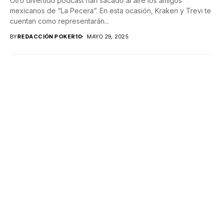
Otro divertido podcast han sacado al aire los amigos
mexicanos de “La Pecera”. En esta ocasión, Kraken y Trevi te
cuentan como representarán...
BY
REDACCIÓN POKER10
MAYO 29, 2025