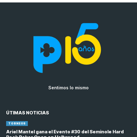
Sentimos lo mismo
ÚTIMAS NOTICIAS
TORNEOS
Ariel Mantel gana el Evento #30 del Seminole Hard