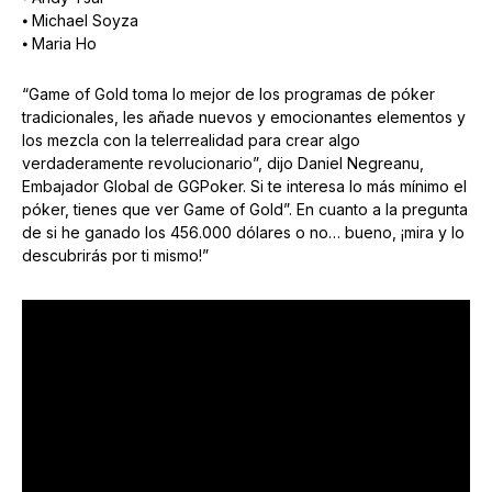
⦁ Michael Soyza
⦁ Maria Ho
“Game of Gold toma lo mejor de los programas de póker
tradicionales, les añade nuevos y emocionantes elementos y
los mezcla con la telerrealidad para crear algo
verdaderamente revolucionario”, dijo Daniel Negreanu,
Embajador Global de GGPoker. Si te interesa lo más mínimo el
póker, tienes que ver Game of Gold”. En cuanto a la pregunta
de si he ganado los 456.000 dólares o no… bueno, ¡mira y lo
descubrirás por ti mismo!”