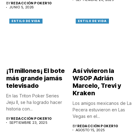
BY
REDACCIÓN POKER10
JUNIO 5, 2026
ESTILO DE VIDA
ESTILO DE VIDA
¡11 millones¡ El bote
Así vivieron la
más grande jamás
WSOP Adrián
televisado
Marcelo, Trevi y
Kraken
En las Triton Poker Series
Jeju II, se ha logrado hacer
Los amigos mexicanos de La
historia con...
Pecera estuvieron en Las
Vegas en el...
BY
REDACCIÓN POKER10
SEPTIEMBRE 23, 2025
BY
REDACCIÓN POKER10
AGOSTO 15, 2025