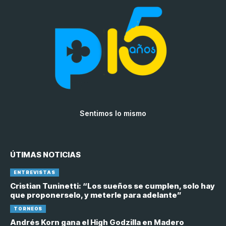
Sentimos lo mismo
ÚTIMAS NOTICIAS
ENTREVISTAS
Cristian Tuninetti: “Los sueños se cumplen, solo hay
que proponerselo, y meterle para adelante”
TORNEOS
Andrés Korn gana el High Godzilla en Madero