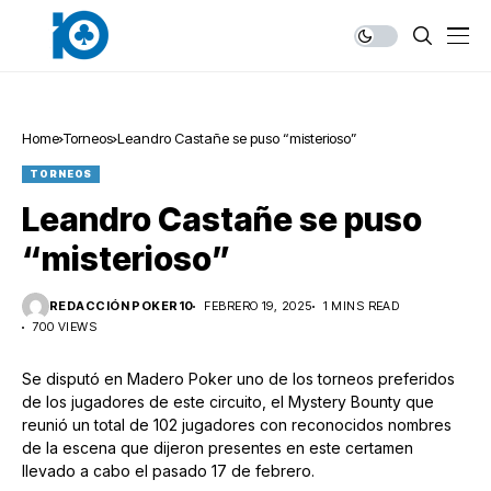
Home
Torneos
Leandro Castañe se puso “misterioso”
TORNEOS
Leandro Castañe se puso
“misterioso”
REDACCIÓN POKER10
FEBRERO 19, 2025
1 MINS READ
700 VIEWS
Se disputó en Madero Poker uno de los torneos preferidos
de los jugadores de este circuito, el Mystery Bounty que
reunió un total de 102 jugadores con reconocidos nombres
de la escena que dijeron presentes en este certamen
llevado a cabo el pasado 17 de febrero.