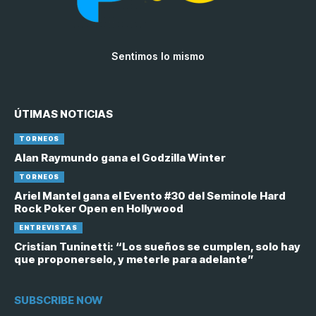
Sentimos lo mismo
ÚTIMAS NOTICIAS
TORNEOS
Alan Raymundo gana el Godzilla Winter
TORNEOS
Ariel Mantel gana el Evento #30 del Seminole Hard
Rock Poker Open en Hollywood
ENTREVISTAS
Cristian Tuninetti: “Los sueños se cumplen, solo hay
que proponerselo, y meterle para adelante”
SUBSCRIBE NOW